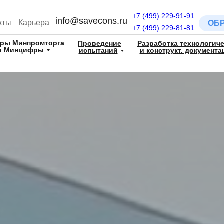
+7 (499) 229-91-91
info@savecons.ru
кты
Карьера
ОБ
+7 (499) 229-81-81
тры Минпромторга
Проведение
Разработка технологич
и Минцифры
испытаний
и конструкт. документа